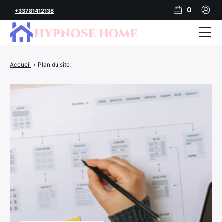
0
+33781412138
Accueil
Accueil
›
Plan du site
Audios MP3 d’hypnose
Séance en cabinet
Mon compte
Panier
Finalisation de la commande