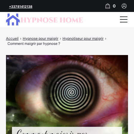
0
+33781412138
Accueil
Accueil
›
Hypnose pour maigrir
›
Hypnotiseur pour maigrir
›
Comment maigrir par hypnose ?
Audios MP3 d’hypnose
Séance en cabinet
Mon compte
Panier
Finalisation de la commande
Comment maigrir par