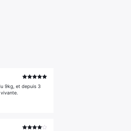
Note
5
sur
du 9kg, et depuis 3
5
 vivante.