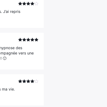
Note
4
 J’ai repris
sur 5
Note
5
sur
 hypnose des
5
compagnée vers une
! 🙂
Note
4
s ma vie.
sur 5