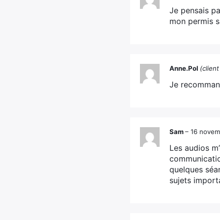
Je pensais pa
mon permis sa
Anne.Pol
(clien
Je recomman
Sam
–
16 novem
Les audios m’
communication 
quelques séan
sujets import