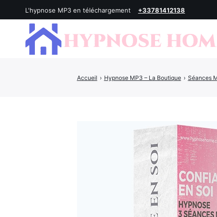
L'hypnose MP3 en téléchargement
+33781412138
Accueil
›
Hypnose MP3 – La Boutique
›
Séances M