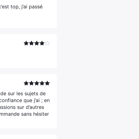
Note
4
st top, j’ai passé
sur 5
Note
4
sur 5
Note
5
sur
de sur les sujets de
5
confiance que j’ai ; en
ussions sur d’autres
commande sans hésiter