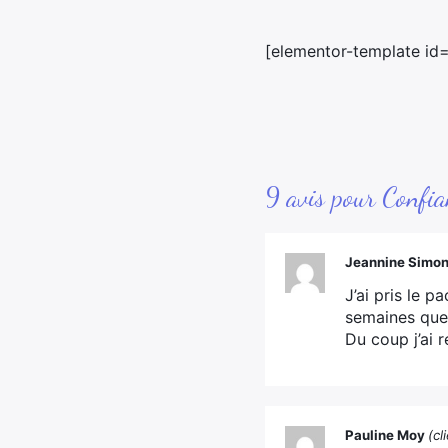
[elementor-template id=
9 avis pour
Confia
Jeannine Simon
J’ai pris le 
semaines que 
Du coup j’ai
Pauline Moy
(cl