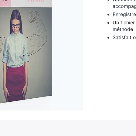
accompa
Enregistr
Un fichier 
méthode
Satisfait
quantité
de
Confiance
en
soi