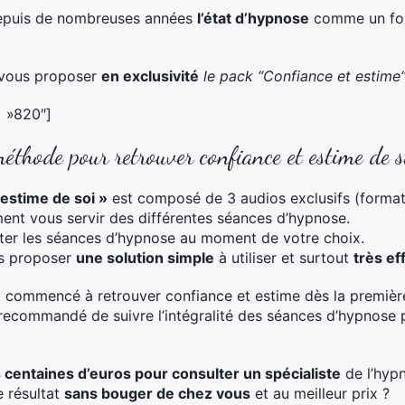
puis de nombreuses années
l’état d’hypnose
comme un fo
e vous proposer
en exclusivité
le pack “Confiance et estime
= »820″]
thode pour retrouver confiance et estime de s
 estime de soi »
est composé de 3 audios exclusifs (format
nt vous servir des différentes séances d’hypnose.
ter les séances d’hypnose au moment de votre choix.
us proposer
une solution simple
à utiliser et surtout
très ef
nt commencé à retrouver confiance et estime dès la premièr
 recommandé de suivre l’intégralité des séances d’hypnose p
centaines d’euros pour consulter un spécialiste
de l’hypn
e résultat
sans bouger de chez vous
et au meilleur prix ?