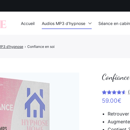
Accueil
Audios MP3 d’hypnose
Séance en cabin
P3 d'hypnose
›
Confiance en soi
Confiance
(
Noté
9
4.56
59.00
€
sur 5
basé sur
notations
Retrouver
client
Augmenter
Contient 