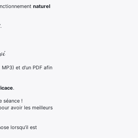
nctionnement
naturel
“
.
oi
 MP3) et d’un PDF afin
ficace
.
e séance !
our avoir les meilleurs
ose lorsqu’il est