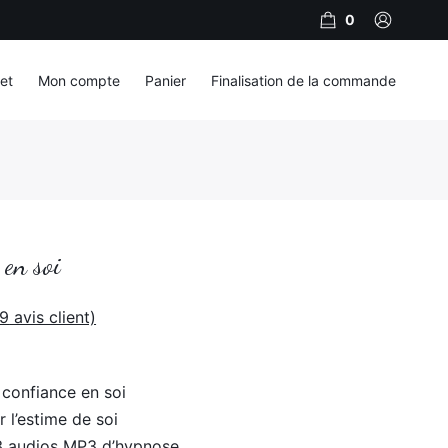
0
et
Mon compte
Panier
Finalisation de la commande
 en soi
9
avis client)
 confiance en soi
 l’estime de soi
3 audios MP3 d’hypnose